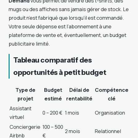
Demand
vous permet de vendre des t-shirts, des
mugs ou des affiches sans jamais gérer de stock. Le
produit n’est fabriqué que lorsqu’il est commandé.
Votre seule dépense est l’abonnement à une
plateforme de vente et, éventuellement, un budget
publicitaire limité.
Tableau comparatif des
opportunités à petit budget
Type de
Budget
Délai de
Compétence
projet
estimé
rentabilité
clé
Assistant
0 – 200 €
1 mois
Organisation
virtuel
Conciergerie
100 – 500
2 mois
Relationnel
Airbnb
€