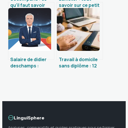
qu’il faut savoir
savoir sur ce petit
sur le salon
rongeur de
européen de la
compagnie
mobilité
Salaire de didier
Travail à domicile
deschamps :
sans diplôme : 12
chiffres, primes et
pistes concrètes
comparaison avec
pour se lancer dès
les autres
demain
sélectionneurs
LinguiSphere
Analyses, comparatifs et guides pratiques pour se former,