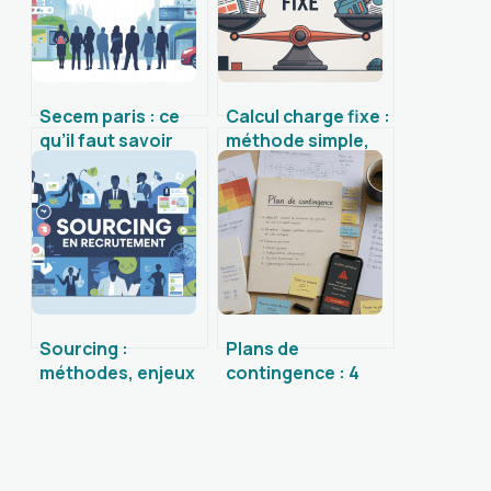
Secem paris : ce
Calcul charge fixe :
qu’il faut savoir
méthode simple,
sur le salon
exemples et
européen de la
pièges à éviter
mobilité
Sourcing :
Plans de
méthodes, enjeux
contingence : 4
et bonnes
étapes pour
pratiques pour
sécuriser vos
mieux recruter
projets face à
l’imprévu