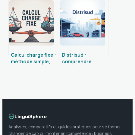
utiliser et
précautions à
optimiser cet outil
connaître avant
au quotidien
d’acheter
Calcul charge fixe :
Distrisud :
méthode simple,
comprendre
exemples et
l’entreprise, ses
pièges à éviter
activités et ses
services
LinguiSphere
Analyses, comparatifs et guides pratiques pour se former,
changer de cap ou monter en compétence : business,