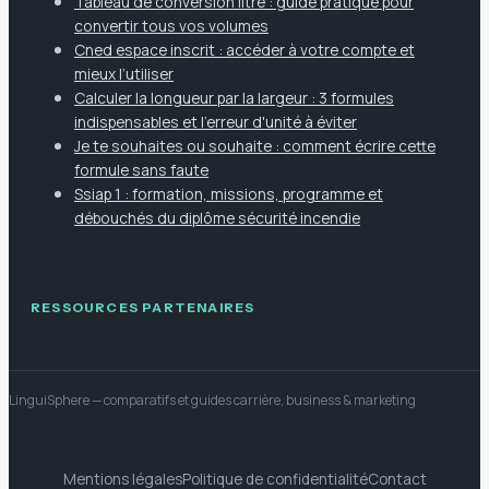
Tableau de conversion litre : guide pratique pour
convertir tous vos volumes
Cned espace inscrit : accéder à votre compte et
mieux l’utiliser
Calculer la longueur par la largeur : 3 formules
indispensables et l'erreur d'unité à éviter
Je te souhaites ou souhaite : comment écrire cette
formule sans faute
Ssiap 1 : formation, missions, programme et
débouchés du diplôme sécurité incendie
RESSOURCES PARTENAIRES
LinguiSphere
— comparatifs et guides carrière, business & marketing
Mentions légales
Politique de confidentialité
Contact