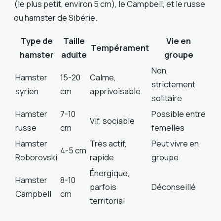
(le plus petit, environ 5 cm), le Campbell, et le russe
ou hamster de Sibérie.
Type de
Taille
Vie en
Tempérament
hamster
adulte
groupe
Non,
Hamster
15-20
Calme,
strictement
syrien
cm
apprivoisable
solitaire
Hamster
7-10
Possible entre
Vif, sociable
russe
cm
femelles
Hamster
Très actif,
Peut vivre en
4-5 cm
Roborovski
rapide
groupe
Énergique,
Hamster
8-10
parfois
Déconseillé
Campbell
cm
territorial