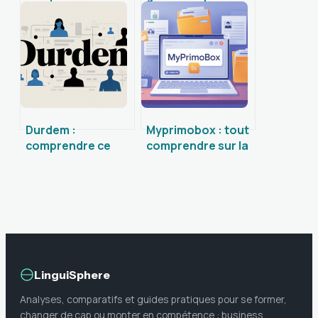
plateforme et ses
pour accéder et
alternatives
utiliser votre
espace en ligne
Durdem :
Myprimobox : tout
comprendre ce
comprendre sur la
nom rare et ses
solution et bien
usages en ligne
l’utiliser
LinguiSphere
Analyses, comparatifs et guides pratiques pour se former,
changer de cap ou monter en compétence : business,