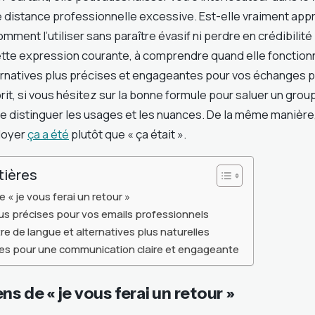
 distance professionnelle excessive. Est-elle vraiment app
mment l’utiliser sans paraître évasif ni perdre en crédibilit
ette expression courante, à comprendre quand elle fonctionn
ernatives plus précises et engageantes pour vos échanges p
t, si vous hésitez sur la bonne formule pour saluer un grou
e distinguer les usages et les nuances. De la même manière, i
loyer
ça a été
plutôt que « ça était ».
tières
 « je vous ferai un retour »
us précises pour vos emails professionnels
tre de langue et alternatives plus naturelles
es pour une communication claire et engageante
ns de « je vous ferai un retour »