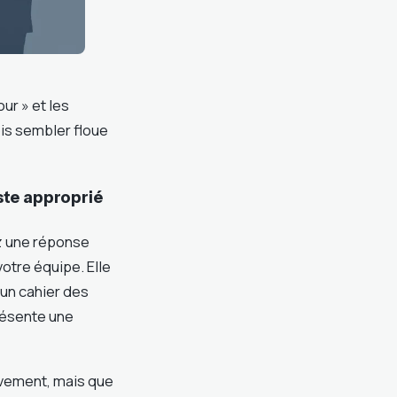
our » et les
ois sembler floue
este approprié
ez une réponse
tre équipe. Elle
 un cahier des
résente une
ivement, mais que