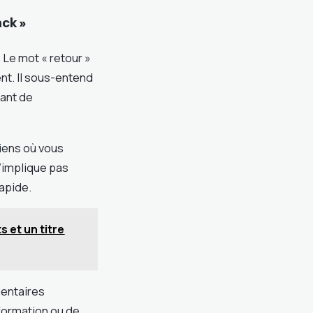
ack »
Le mot « retour »
nt. Il sous-entend
vant de
iens où vous
n’implique pas
apide.
s et un titre
mentaires
formation ou de