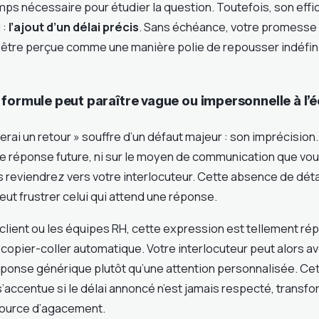
mps nécessaire pour étudier la question. Toutefois, son effi
 :
l’ajout d’un délai précis
. Sans échéance, votre promesse
ut être perçue comme une manière polie de repousser indéfi
formule peut paraître vague ou impersonnelle à l’é
s ferai un retour » souffre d’un défaut majeur : son imprécision. 
e réponse future, ni sur le moyen de communication que vous 
 reviendrez vers votre interlocuteur. Cette absence de déta
peut frustrer celui qui attend une réponse.
client ou les équipes RH, cette expression est tellement rép
opier-coller automatique. Votre interlocuteur peut alors av
éponse générique plutôt qu’une attention personnalisée. Ce
’accentue si le délai annoncé n’est jamais respecté, transf
source d’agacement.