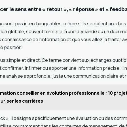
 le sens entre « retour », « réponse » et « feedb
ne sont pas interchangeables, même s’ils semblent proches. 
ion globale, souvent formelle, à une demande ou un docume
 connaissance de l’information et que vous allez la traiter a
 position.
lus simple et direct. Ce terme convient aux échanges quotid
onfirmer, infirmer ou apporter une information précise. Il 
e analyse approfondie, juste une communication claire et r
mation conseiller en évolution professionnelle : 10 projet
riser les carrières
ck », il désigne spécifiquement une évaluation ou des com
l’utilise couramment dans les contextes de management, de 