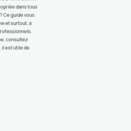
ropriée dans tous
é ? Ce guide vous
e et surtout, à
rofessionnels.
pe, consultez
l est utile de