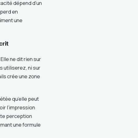
cacité dépend d’un
 perd en
niment une
crit
Elle ne dit rien sur
utiliserez, ni sur
ils crée une zone
étée qu’elle peut
oir l’impression
tte perception
ormant une formule