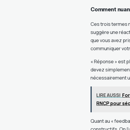
Comment nuancer
Ces trois termes 
suggère une réact
que vous avez pris
communiquer votre
« Réponse » est p
devez simplement c
nécessairement un
LIRE AUSSI
For
RNCP pour sécu
Quant au « feedba
constructifs. On 