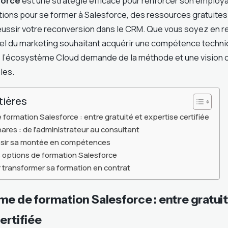
force
est une stratégie efficace pour renforcer son employa
ptions pour se former à Salesforce, des ressources gratuite
 réussir votre reconversion dans le CRM. Que vous soyez en r
el du marketing souhaitant acquérir une compétence techni
de l’écosystème Cloud demande de la méthode et une vision c
les.
tières
formation Salesforce : entre gratuité et expertise certifiée
ares : de l’administrateur au consultant
ussir sa montée en compétences
 options de formation Salesforce
 transformer sa formation en contrat
e de formation Salesforce : entre gratuit
ertifiée