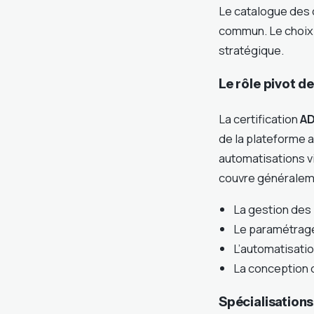
Le catalogue des 
commun. Le choix 
stratégique.
Le rôle pivot d
La certification
AD
de la plateforme au
automatisations vi
couvre généralem
La gestion des 
Le paramétrage
L’automatisati
La conception d
Spécialisations