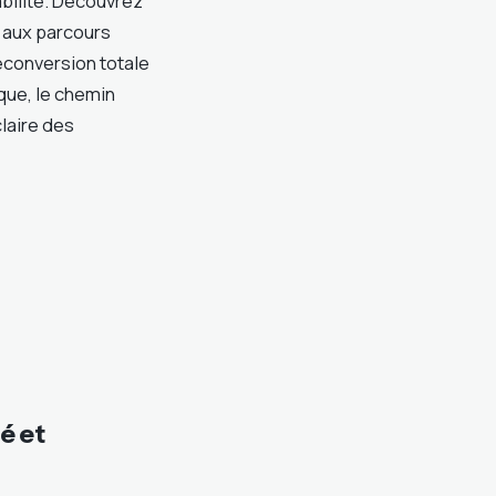
bilité. Découvrez
s aux parcours
econversion totale
que, le chemin
laire des
é et