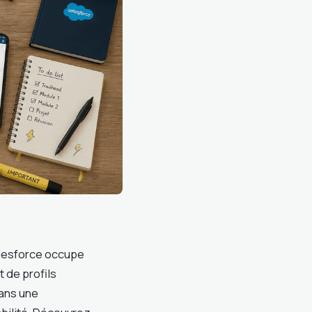
alesforce occupe
 de profils
dans une