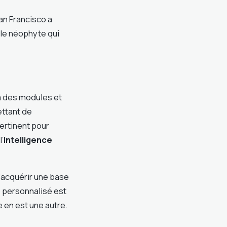
an Francisco a
le néophyte qui
à des modules et
ettant de
pertinent pour
l’
Intelligence
d’acquérir une base
p personnalisé est
en est une autre.