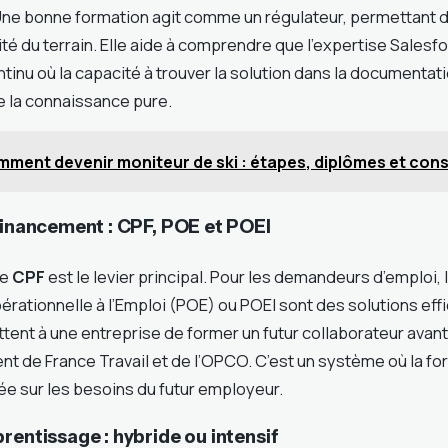
ne bonne formation agit comme un régulateur, permettant d’a
lité du terrain. Elle aide à comprendre que l’expertise Salesf
inu où la capacité à trouver la solution dans la documentatio
 la connaissance pure.
ment devenir moniteur de ski : étapes, diplômes et cons
financement : CPF, POE et POEI
le
CPF
est le levier principal. Pour les demandeurs d’emploi
érationnelle à l’Emploi (POE) ou POEI sont des solutions eff
ttent à une entreprise de former un futur collaborateur ava
t de France Travail et de l’OPCO. C’est un système où la fo
ée sur les besoins du futur employeur.
rentissage : hybride ou intensif