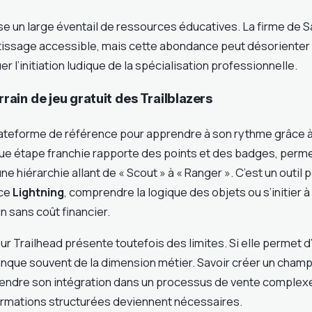
e un large éventail de ressources éducatives. La firme de S
issage accessible, mais cette abondance peut désorienter 
r l’initiation ludique de la spécialisation professionnelle.
errain de jeu gratuit des Trailblazers
plateforme de référence pour apprendre à son rythme grâce 
ue étape franchie rapporte des points et des badges, perm
e hiérarchie allant de « Scout » à « Ranger ». C’est un outil 
ace
Lightning
, comprendre la logique des objets ou s’initier à 
n sans coût financier.
ur Trailhead présente toutefois des limites. Si elle permet 
anque souvent de la dimension métier. Savoir créer un cham
ndre son intégration dans un processus de vente complexe 
 formations structurées deviennent nécessaires.