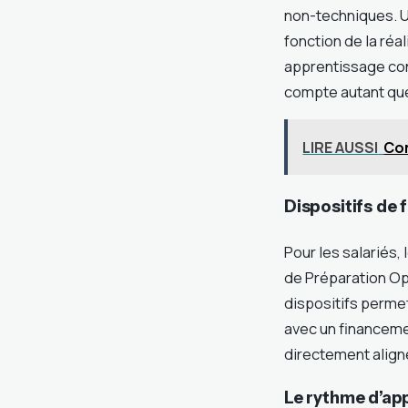
non-techniques. U
fonction de la réa
apprentissage cont
compte autant que
LIRE AUSSI
Com
Dispositifs de 
Pour les salariés, 
de Préparation Op
dispositifs perme
avec un financemen
directement align
Le rythme d’app