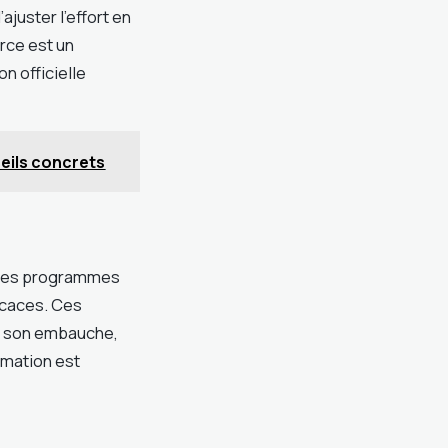
juster l’effort en
orce est un
n officielle
eils concrets
, les programmes
icaces. Ces
nt son embauche,
rmation est