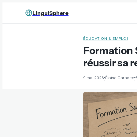
LinguiSphere
ÉDUCATION & EMPLOI
Formation S
réussir sa 
9 mai 2026
Éloïse Caradec
·
·