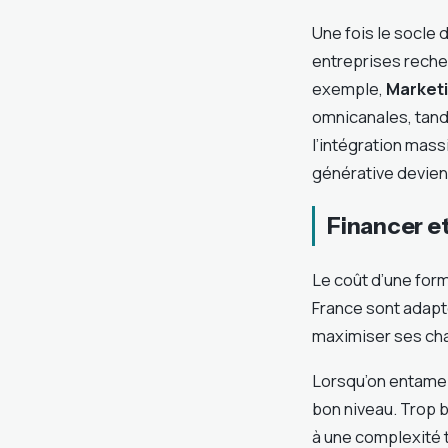
Une fois le socle 
entreprises reche
exemple,
Market
omnicanales, tan
l’intégration massi
générative devien
Financer e
Le coût d’une form
France sont adapt
maximiser ses cha
Lorsqu’on entame u
bon niveau. Trop 
à une complexité 