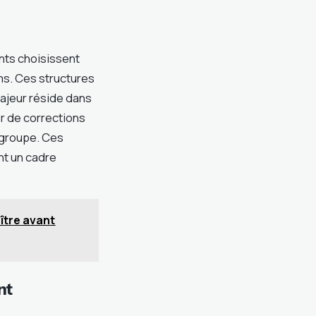
nts choisissent
s. Ces structures
ajeur réside dans
r de corrections
 groupe. Ces
nt un cadre
ître avant
nt