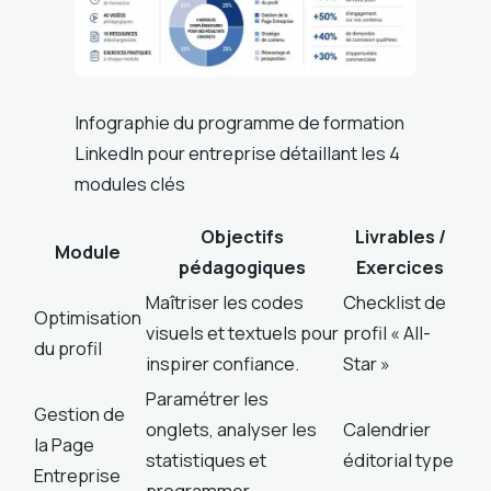
Infographie du programme de formation
LinkedIn pour entreprise détaillant les 4
modules clés
Objectifs
Livrables /
Module
pédagogiques
Exercices
Maîtriser les codes
Checklist de
Optimisation
visuels et textuels pour
profil « All-
du profil
inspirer confiance.
Star »
Paramétrer les
Gestion de
onglets, analyser les
Calendrier
la Page
statistiques et
éditorial type
Entreprise
programmer.