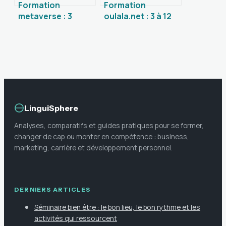
Formation
Formation
metaverse : 3
oulala.net : 3 à 12
leviers
mois pour changer
d’immersion pour
de carrière et
transformer vos
augmenter ses
compétences en
revenus
entreprise
LinguiSphere
Analyses, comparatifs et guides pratiques pour se former,
changer de cap ou monter en compétence : business,
marketing, carrière et développement personnel.
DERNIERS ARTICLES
Séminaire bien être : le bon lieu, le bon rythme et les
activités qui ressourcent