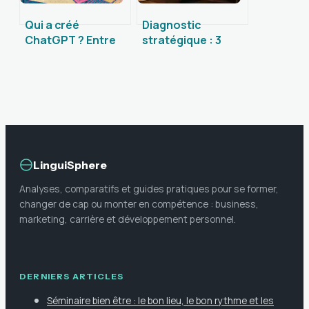
Qui a créé
Diagnostic
ChatGPT ? Entre
stratégique : 3
vision éthique,
étapes clés et
milliards de dollars
outils pour décider
et révolution
sans erreur
technologique
LinguiSphere
Analyses, comparatifs et guides pratiques pour se former,
changer de cap ou monter en compétence : business,
marketing, carrière et développement personnel.
DERNIERS ARTICLES
Séminaire bien être : le bon lieu, le bon rythme et les