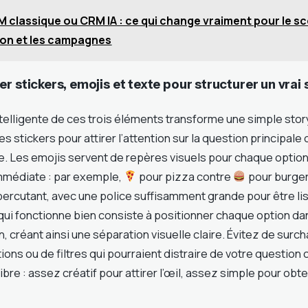
 classique ou CRM IA : ce qui change vraiment pour le sco
ion et les campagnes
r stickers, emojis et texte pour structurer un vra
telligente de ces trois éléments transforme une simple sto
les stickers pour attirer l’attention sur la question principale
e. Les emojis servent de repères visuels pour chaque optio
médiate : par exemple,
pour pizza contre
pour burger.
percutant, avec une police suffisamment grande pour être li
 qui fonctionne bien consiste à positionner chaque option d
n, créant ainsi une séparation visuelle claire. Évitez de surc
ions ou de filtres qui pourraient distraire de votre question 
libre : assez créatif pour attirer l’œil, assez simple pour ob