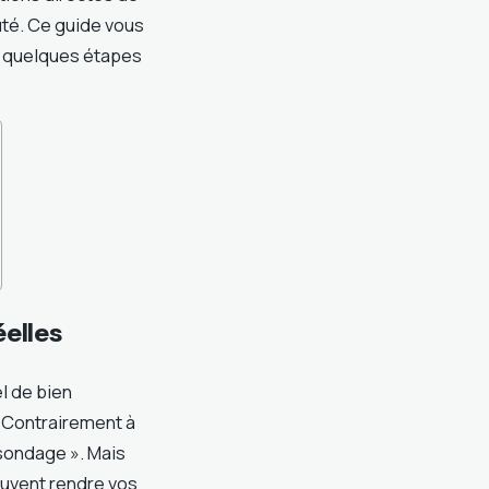
uté. Ce guide vous
n quelques étapes
éelles
l de bien
 Contrairement à
sondage ». Mais
euvent rendre vos