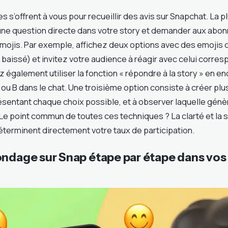
 s’offrent à vous pour recueillir des avis sur Snapchat. La p
une question directe dans votre story et demander aux abo
emojis. Par exemple, affichez deux options avec des emojis 
baissé) et invitez votre audience à réagir avec celui corres
 également utiliser la fonction « répondre à la story » en 
ou B dans le chat. Une troisième option consiste à créer plu
sentant chaque choix possible, et à observer laquelle génèr
 Le point commun de toutes ces techniques ? La clarté et la s
terminent directement votre taux de participation.
ondage sur Snap étape par étape dans vos 