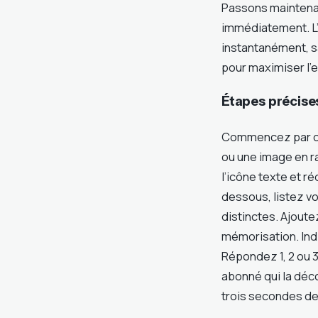
Passons maintenan
immédiatement. L
instantanément, sa
pour maximiser l’e
Étapes précise
Commencez par cap
ou une image en r
l’icône texte et r
dessous, listez v
distinctes. Ajoute
mémorisation. In
Répondez 1, 2 ou 3
abonné qui la déc
trois secondes de 