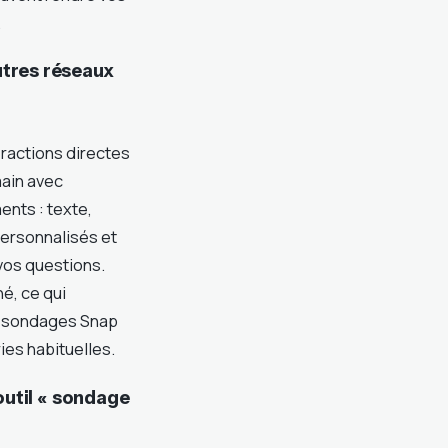
.
tres réseaux
eractions directes
ain avec
nts : texte,
personnalisés et
vos questions.
é, ce qui
os sondages Snap
ies habituelles.
outil « sondage