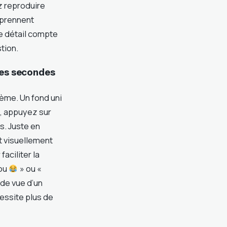
z reproduire
mprennent
ue détail compte
tion.
ues secondes
ème. Un fond uni
e, appuyez sur
s. Juste en
t visuellement
aciliter la
ou
» ou «
 de vue d’un
essite plus de