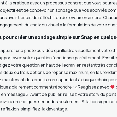
t à la pratique avec un processus concret que vous pourre
’objectif est de concevoir un sondage que vos abonnés co
ns avoir besoin de réfléchir ou de revenir en arrière. Chaq
ngagement, du choix du visuel à la formulation de votre ques
s pour créer un sondage simple sur Snap en quelq
turer une photo ou vidéo qui illustre visuellement votre th
apport avec votre question fonctionne parfaitement. Ensuit
édigez votre question en haut de l’écran, en restant très conci
os deux ou trois options de réponse maximum, en les rendan
z maintenant des emojis correspondant à chaque choix pour f
diquez clairement comment répondre : « Réagissez avec
 en message ». Avant de publier, relisez votre story du point
ouvrira en quelques secondes seulement. Si la consigne néc
réflexion, simplifiez-la davantage.