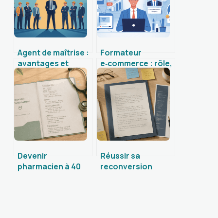
Agent de maîtrise :
Formateur
avantages et
e‑commerce : rôle,
inconvénients à
compétences et
bien connaître
parcours pour
avant d’évoluer
réussir
Devenir
Réussir sa
pharmacien à 40
reconversion
ans : 3 passerelles
professionnelle : 4
pour réussir sa
leviers pour
reconversion sans
transformer votre
tout recommencer
expérience en