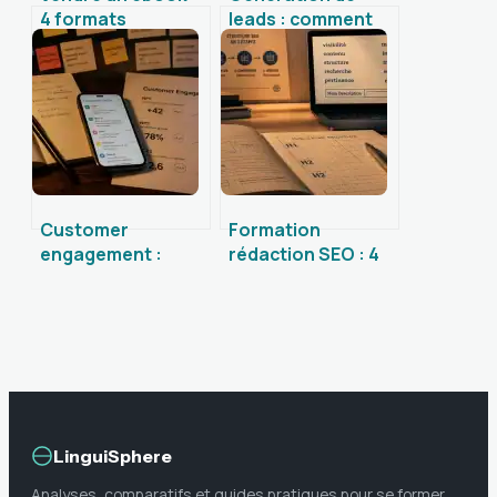
4 formats
leads : comment
techniques et 3
capter 5 fois plus
plateformes pour
de prospects avec
automatiser vos
le formulaire
revenus
interactif
Customer
Formation
engagement :
rédaction SEO : 4
comment
leviers pour
transformer vos
transformer votre
acheteurs passifs
plume en outil de
en ambassadeurs
conversion
actifs
LinguiSphere
Analyses, comparatifs et guides pratiques pour se former,